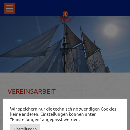
VEREINSARBEIT
Wie in jedem Verein freuen wir uns über Beteiligung am
Wir speichern nur die technisch notwendigen Cookies,
Vereinsleben. Möglichkeiten, uns zu treffen, gibt es viele:
keine anderen. Einstellungen können unter
“Einstellungen“ angepasst werden.
JÄHRLICHE MITGLIEDERVERSAMMLUNG
Einstellungen