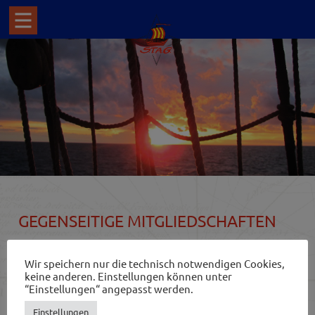
GEGENSEITIGE MITGLIEDSCHAFTEN
Hier eine Liste an Vereinen, dessen Mitgliedschaft wir
Wir speichern nur die technisch notwendigen Cookies,
schätzen und den Zweck des Vereins unterstützen
keine anderen. Einstellungen können unter
möchten!
“Einstellungen“ angepasst werden.
Einstellungen