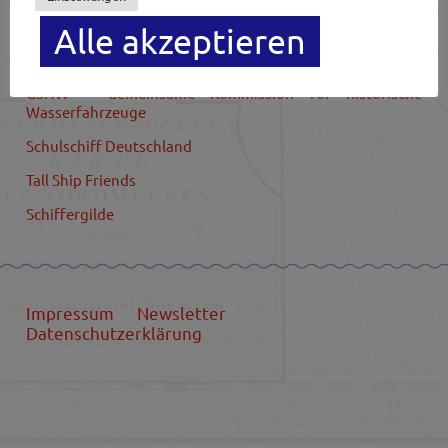
Nautischer Verein Bremerhaven
Alle akzeptieren
Trans Ocean
GSHW – Gemeinsame Kommission für historische
Wasserfahrzeuge
Schulschiff Deutschland
Tall Ship Friends
Schiffergilde
Impressum
Newsletter
Datenschutzerklärung