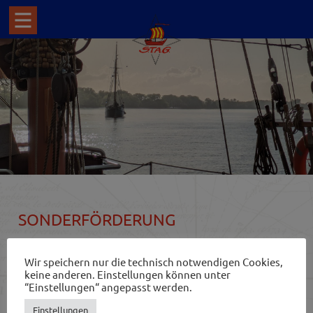
SONDERFÖRDERUNG
Wir speichern nur die technisch notwendigen Cookies,
FÜR WEN IST DIE SONDERFÖRDERUNG?
keine anderen. Einstellungen können unter
“Einstellungen“ angepasst werden.
Die Sonderförderung erfüllt den Zweck, besondere
Einstellungen
Projekte, sei es eines einzelnen oder einer Gruppe, zu