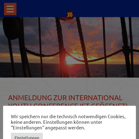
ANMELDUNG ZUR INTERNATIONAL
YOUTH CONFERENCE IST GEÖFFNET!
Wir speichern nur die technisch notwendigen Cookies,
keine anderen. Einstellungen können unter
Die diesjährige International Youth Conference des Youth
“Einstellungen“ angepasst werden.
Councils der Sail Training International wird digital
stattfinden. Die Konferenz rund um das Thema Sail
Einstellungen