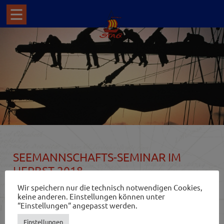
SEEMANNSCHAFTS-SEMINAR IM
HERBST 2018
Wir speichern nur die technisch notwendigen Cookies,
keine anderen. Einstellungen können unter
Die Seminare finden wie immer in Bremerhaven statt und
“Einstellungen“ angepasst werden.
vermitteln die Grundlagen traditioneller Seemannschaft –
nicht nur für Stammbesatzungsmitglieder verschiedener
Einstellungen