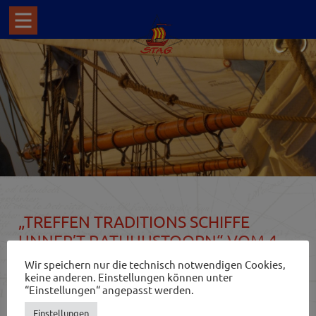
„TREFFEN TRADITIONS SCHIFFE
UNNER’T RATHUUSTOORN“ VOM 4. –
6. AUGUST 2017 IN LEER
Wir speichern nur die technisch notwendigen Cookies,
keine anderen. Einstellungen können unter
“Einstellungen“ angepasst werden.
Alle zwei Jahre veranstaltet der Verein Schipper Klottje
unter dem Motto „Leer is altied en Reis‘ wert“ ein Treffen
Einstellungen