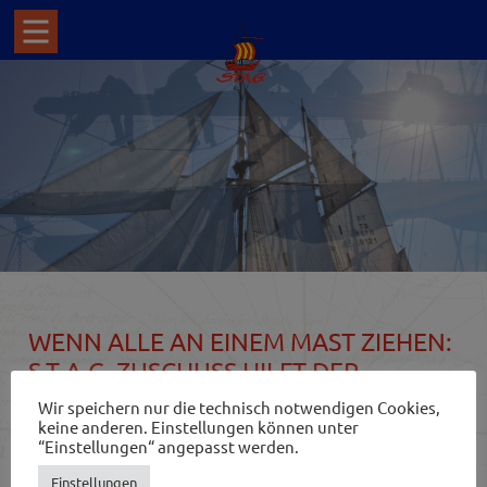
WENN ALLE AN EINEM MAST ZIEHEN:
S.T.A.G. ZUSCHUSS HILFT DER
FRANZIUS
Wir speichern nur die technisch notwendigen Cookies,
keine anderen. Einstellungen können unter
“Einstellungen“ angepasst werden.
Der erste Törn des Jahres 2015 führte die „Franzius“ fünf
Kilometer die Weser abwärts. Nicht besonders weit für
Einstellungen