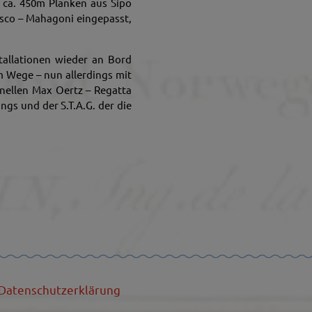
ca. 450m Planken aus Sipo
sco – Mahagoni eingepasst,
tallationen wieder an Bord
m Wege – nun allerdings mit
onellen Max Oertz – Regatta
ings und der S.T.A.G. der die
Datenschutzerklärung