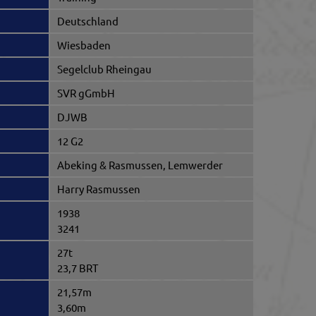
Deutschland
Wiesbaden
Segelclub Rheingau
SVR gGmbH
DJWB
12 G2
Abeking & Rasmussen, Lemwerder
Harry Rasmussen
1938
3241
27t
23,7 BRT
21,57m
3,60m