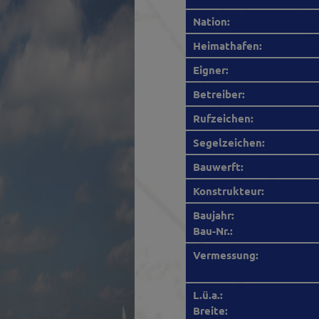
Nation:
Heimathafen:
Eigner:
Betreiber:
Rufzeichen:
Segelzeichen:
Bauwerft:
Konstrukteur:
Baujahr:
Bau-Nr.:
Vermessung:
L.ü.a.:
Breite: