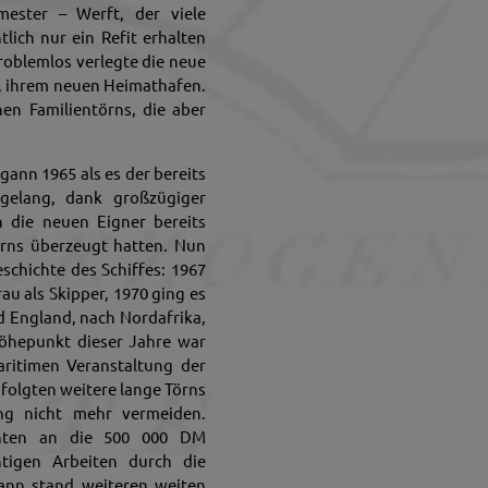
ester – Werft, der viele
tlich nur ein Refit erhalten
Problemlos verlegte die neue
l, ihrem neuen Heimathafen.
en Familientörns, die aber
gann 1965 als es der bereits
gelang, dank großzügiger
 die neuen Eigner bereits
örns überzeugt hatten. Nun
schichte des Schiffes: 1967
au als Skipper, 1970 ging es
d England, nach Nordafrika,
Höhepunkt dieser Jahre war
aritimen Veranstaltung der
 folgten weitere lange Törns
ung nicht mehr vermeiden.
chten an die 500 000 DM
htigen Arbeiten durch die
ann stand weiteren weiten