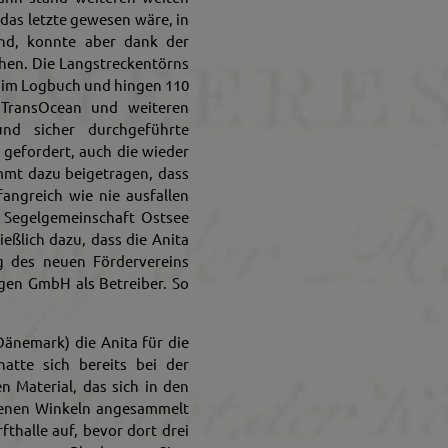
das letzte gewesen wäre, in
and, konnte aber dank der
chen. Die Langstreckentörns
m im Logbuch und hingen 110
 TransOcean und weiteren
nd sicher durchgeführte
 gefordert, auch die wieder
immt dazu beigetragen, dass
angreich wie nie ausfallen
 Segelgemeinschaft Ostsee
eßlich dazu, dass die Anita
g des neuen Fördervereins
gen GmbH als Betreiber. So
(Dänemark) die Anita für die
atte sich bereits bei der
n Material, das sich in den
rgenen Winkeln angesammelt
fthalle auf, bevor dort drei