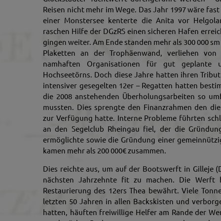
Reisen nicht mehr im Wege. Das Jahr 1997 wäre fast 
einer Monstersee kenterte die Anita vor Helgol
raschen Hilfe der DGzRS einen sicheren Hafen errei
gingen weiter. Am Ende standen mehr als 300 000 s
Plaketten an der Trophäenwand, verliehen von
namhaften Organisationen für gut geplante u
Hochseetörns. Doch diese Jahre hatten ihren Tribut
intensiver gesegelten 12er – Regatten hatten best
die 2008 anstehenden Überholungsarbeiten so umf
mussten. Dies sprengte den Finanzrahmen den die
zur Verfügung hatte. Interne Probleme führten schli
an den Segelclub Rheingau fiel, der die Gründun
ermöglichte sowie die Gründung einer gemeinnützi
kamen mehr als 200 000€ zusammen.
Dies reichte aus, um auf der Bootswerft in Gilleje 
nächsten Jahrzehnte fit zu machen. Die Werft h
Restaurierung des 12ers Thea bewährt. Viele Tonne
letzten 50 Jahren in allen Backskisten und verbo
hatten, häuften freiwillige Helfer am Rande der Wer