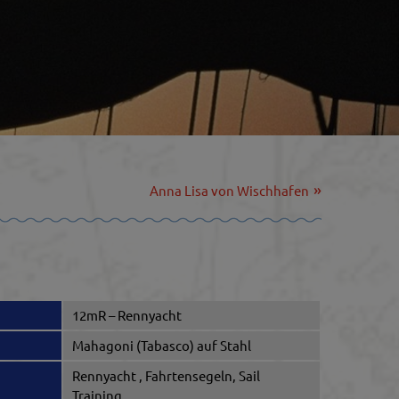
Anna Lisa von Wischhafen
12mR – Rennyacht
Mahagoni (Tabasco) auf Stahl
Rennyacht , Fahrtensegeln, Sail
Training