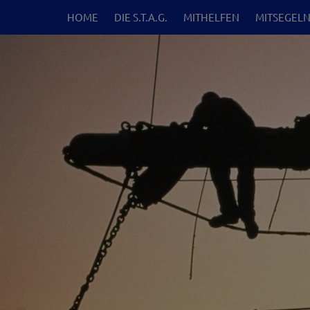
HOME
DIE S.T.A.G.
MITHELFEN
MITSEGEL