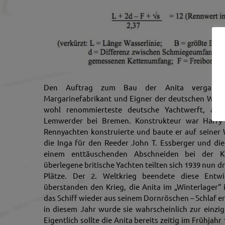
Den Auftrag zum Bau der Anita vergab 1
Margarinefabrikant und Eigner der deutschen Walfa
wohl renommierteste deutsche Yachtwerft, an
Lemwerder bei Bremen. Konstrukteur war Harr
Rennyachten konstruierte und baute er auf seiner 
die Inga für den Reeder John T. Essberger und di
einem enttäuschenden Abschneiden bei der K
überlegene britische Yachten teilten sich 1939 nun dr
Plätze. Der 2. Weltkrieg beendete diese Entwi
überstanden den Krieg, die Anita im „Winterlager“
das Schiff wieder aus seinem Dornröschen – Schlaf e
in diesem Jahr wurde sie wahrscheinlich zur einzi
Eigentlich sollte die Anita bereits zeitig im Frühjah