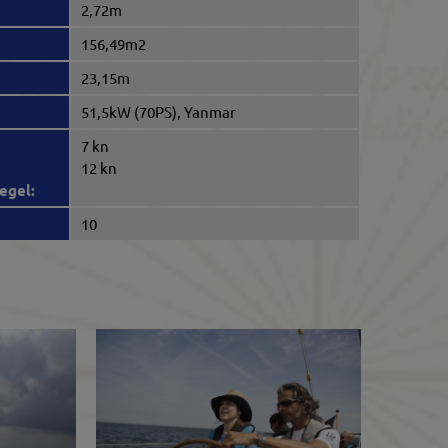
2,72m
156,49m2
23,15m
51,5kW (70PS), Yanmar
7 kn
12 kn
egel:
10