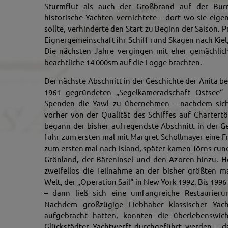
Sturmflut als auch der Großbrand auf der Burm
historische Yachten vernichtete – dort wo sie eigen
sollte, verhinderte den Start zu Beginn der Saison. 
Eignergemeinschaft ihr Schiff rund Skagen nach Kie
Die nächsten Jahre vergingen mit eher gemächlich
beachtliche 14 000sm auf die Logge brachten.
Der nächste Abschnitt in der Geschichte der Anita be
1961 gegründeten „Segelkameradschaft Ostsee“ 
Spenden die Yawl zu übernehmen – nachdem sich
vorher von der Qualität des Schiffes auf Chartert
begann der bisher aufregendste Abschnitt in der Ge
fuhr zum ersten mal mit Margret Schollmayer eine Fr
zum ersten mal nach Island, später kamen Törns run
Grönland, der Bäreninsel und den Azoren hinzu. 
zweifellos die Teilnahme an der bisher größten m
Welt, der „Operation Sail“ in New York 1992. Bis 1996
– dann ließ sich eine umfangreiche Restaurier
Nachdem großzügige Liebhaber klassischer Ya
aufgebracht hatten, konnten die überlebenswic
Glückstädter Yachtwerft durchgeführt werden – d