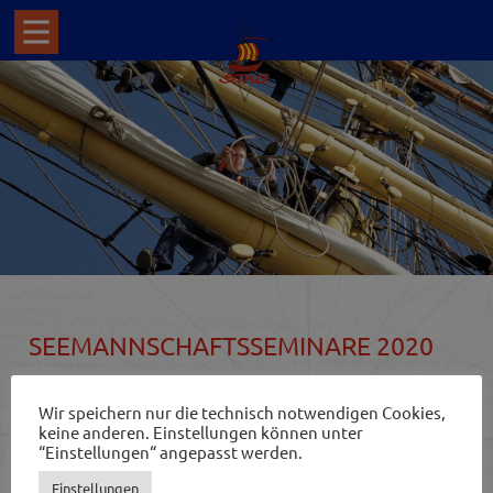
SEEMANNSCHAFTSSEMINARE 2020
31.01.. – 02.02.2020
Wir speichern nur die technisch notwendigen Cookies,
28.02. – 01.03.2020
keine anderen. Einstellungen können unter
27.03. – 29.03.2020
“Einstellungen“ angepasst werden.
Die Seminare finden wie immer in Bremerhaven statt und
Einstellungen